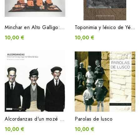
Minchar en Alto Galligo: lifaras, brendas y chentas
Toponimia y léxico de Yésero (Alto Gállego)
10,00 €
10,00 €
Alcordanzas d'un mozé n'o suyo lugar de Yebra de Basa
Parolas de lusco
10,00 €
10,00 €