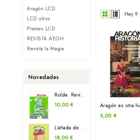
Aragón LCD
Hay 9 
LCD otros
Prames LCD
REVISTA AEOH
Revista la Magia
Novedades
Rolde. Revista de Cultura Aragonesa
10,00 €
5,00 €
L’añada de Puyeta
18,00 €