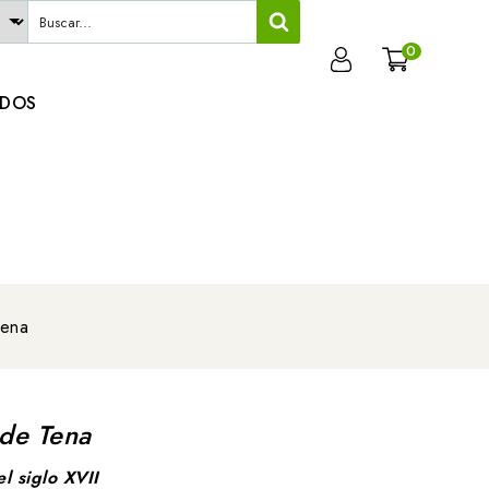
0
ADOS
Tena
 de Tena
l siglo XVII