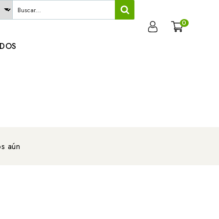
0
ADOS
os aún