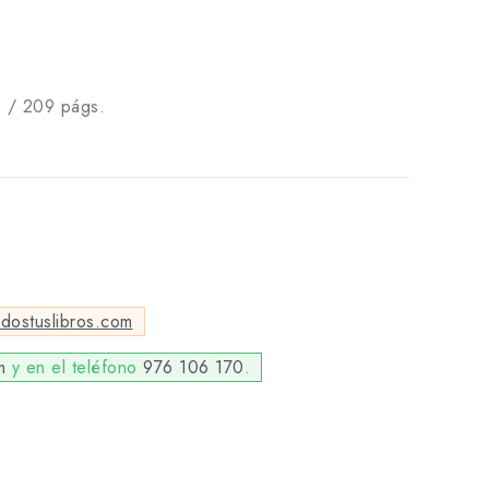
s / 209 págs.
odostuslibros.com
m
y en el teléfono
976 106 170
.