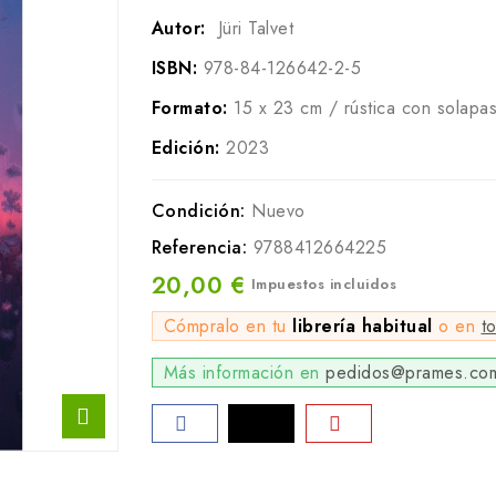
Autor:
Jüri Talvet
ISBN:
978-84-126642-2-5
Formato:
15 x 23 cm / rústica con solapa
Edición:
2023
Condición:
Nuevo
Referencia:
9788412664225
20,00 €
Impuestos incluidos
Cómpralo en tu
librería habitual
o en
t
Más información en
pedidos@prames.co