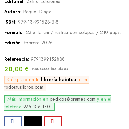
Editorial
: Zafiro Ediciones
Autora
: Raquel Diago
ISBN
: 979-13-991528-3-8
Formato
: 23 x 15 cm / rústica con solapas / 210 págs.
Edición
: febrero 2026
Referencia:
9791399152838
20,00 €
Impuestos incluidos
Cómpralo en tu
librería habitual
o en
todostuslibros.com
Más información en
pedidos@prames.com
y en el
teléfono
976 106 170
.