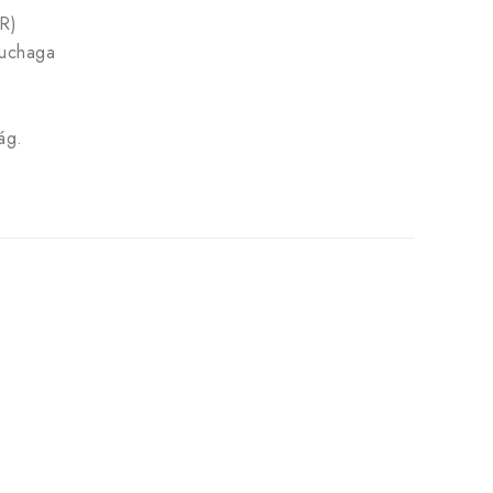
R)
ruchaga
ág.