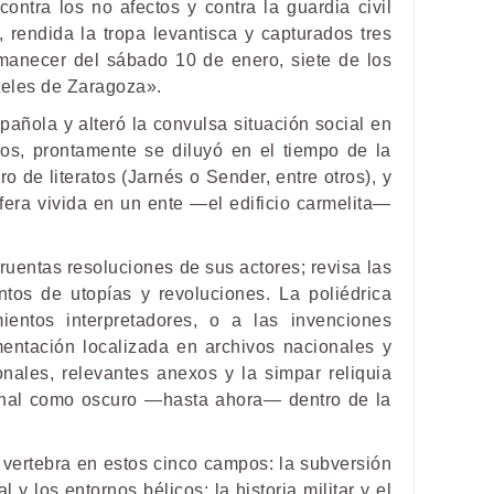
contra los no afectos y contra la guardia civil
, rendida la tropa levantisca y capturados tres
manecer del sábado 10 de enero, siete de los
rteles de Zaragoza».
pañola y alteró la convulsa situación social en
eos, prontamente se diluyó en el tiempo de la
 de literatos (Jarnés o Sender, entre otros), y
fera vivida en un ente —el edificio carmelita—
ruentas resoluciones de sus actores; revisa las
ntos de utopías y revoluciones. La poliédrica
ientos interpretadores, o a las invenciones
mentación localizada en archivos nacionales y
nales, relevantes anexos y la simpar reliquia
cional como oscuro —hasta ahora— dentro de la
e vertebra en estos cinco campos: la subversión
 y los entornos bélicos; la historia militar y el