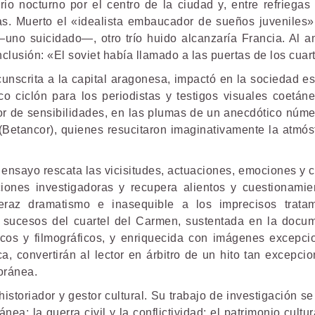
io nocturno por el centro de la ciudad y, entre refriegas 
rías. Muerto el «idealista embaucador de sueños juveniles»
uno suicidado—, otro trío huido alcanzaría Francia. Al a
onclusión: «El soviet había llamado a las puertas de los cua
rcunscrita a la capital aragonesa, impactó en la sociedad es
co ciclón para los periodistas y testigos visuales coetán
dor de sensibilidades, en las plumas de un anecdótico número
 (Betancor), quienes resucitaron imaginativamente la atmós
ensayo rescata las vicisitudes, actuaciones, emociones y c
iones investigadoras y recupera alientos y cuestionamie
 veraz dramatismo e inasequible a los imprecisos tratam
los sucesos del cuartel del Carmen, sustentada en la docu
icos y filmográficos, y enriquecida con imágenes excepcio
, convertirán al lector en árbitro de un hito tan excep
oránea.
istoriador y gestor cultural. Su trabajo de investigación s
 la guerra civil y la conflictividad; el patrimonio cultural