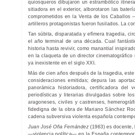
quiosqueros dibujaron un estrambótico itinerar
sitiadora en el exterior, alborotaron las bate
comprometidos en la Venta de los Caballos —
artilleros protagonistas fueron fusilados. La c
Tan súbita, disparatada y efímera tragedia, ci
el año terminal de una década. Cual fantásti
historia hasta revivir, como manantial inspira
en la claqueta de un director cinematográfico
ya inexistente en el siglo XXI.
Más de cien años después de la tragedia, este 
consideraciones emitidas; depura las aportac
panorámica historiadora, certificadora del
periodísticas y literarias divulgadas sobre 
aragoneses, civiles y castrenses, hemerográf
fidedigna de la obra de Mariano Sánchez Roca
cadena subversiva violenta española contemp
Juan José Oña Fernández
(1963) es docente, h
—violencia política— en la España contemporánea;