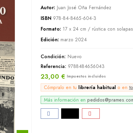
Autor:
Juan José Oña Fernández
ISBN
978-84-8465-604-3
Formato:
17 x 24 cm / rústica con solapa
Edición:
marzo 2024
Condición:
Nuevo
Referencia:
9788484656043
23,00 €
Impuestos incluidos
Cómpralo en tu
librería habitual
o en
t
Más información en
pedidos@prames.co