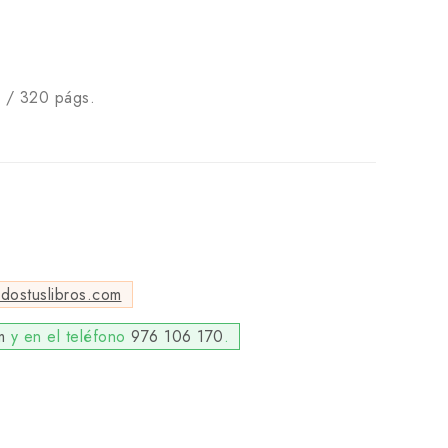
s / 320 págs.
odostuslibros.com
m
y en el teléfono
976 106 170
.