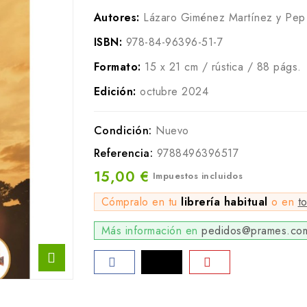
Autores:
Lázaro Giménez Martínez y Pep 
ISBN:
978-84-96396-51-7
Formato:
15 x 21 cm / rústica / 88 págs.
Edición:
octubre 2024
Condición:
Nuevo
Referencia:
9788496396517
15,00 €
Impuestos incluidos
Cómpralo en tu
librería habitual
o en
t
Más información en
pedidos@prames.co