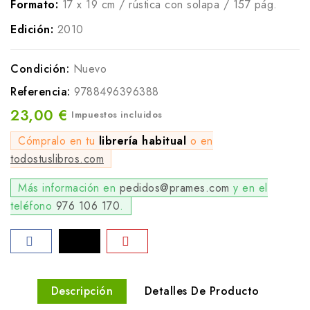
Formato:
17 x 19 cm / rústica con solapa / 157 pág.
Edición:
2010
Condición:
Nuevo
Referencia:
9788496396388
23,00 €
Impuestos incluidos
Cómpralo en tu
librería habitual
o en
todostuslibros.com
Más información en
pedidos@prames.com
y en el
teléfono
976 106 170
.
Descripción
Detalles De Producto