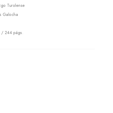
zgo Turolense
ís Galocha
s / 244 págs.