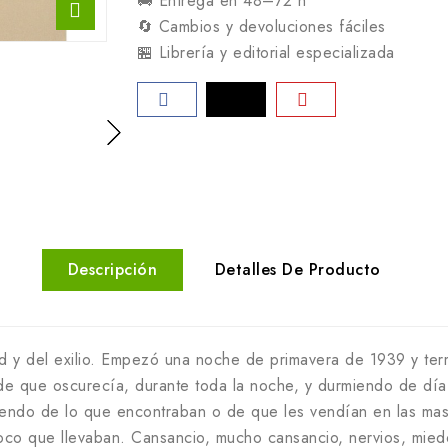
🚚 Entrega en 48–72 h
🔄 Cambios y devoluciones fáciles
🏪 Librería y editorial especializada
Descripción
Detalles De Producto
tad y del exilio. Empezó una noche de primavera de 1939 y t
sde que oscurecía, durante toda la noche, y durmiendo de día.
ndo de lo que encontraban o de que les vendían en las masía
oco que llevaban. Cansancio, mucho cansancio, nervios, mied