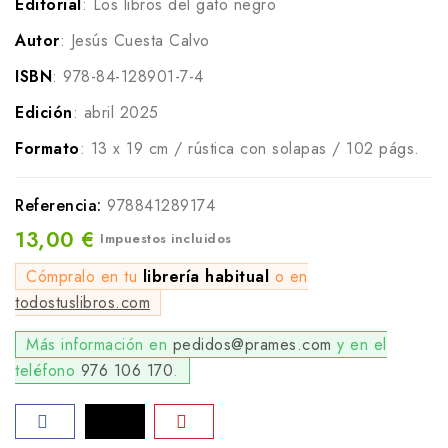
Editorial
: Los libros del gato negro
Autor
: Jesús Cuesta Calvo
ISBN
: 978-84-128901-7-4
Edición
: abril 2025
Formato
: 13 x 19 cm / rústica con solapas / 102 págs.
Referencia:
978841289174
13,00 €
Impuestos incluidos
Cómpralo en tu
librería habitual
o en
todostuslibros.com
Más información en
pedidos@prames.com
y en el
teléfono
976 106 170
.