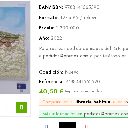
EAN/ISBN:
9788441665590
Formato:
127 x 85 / relieve.
Escala:
1:200.000
Año:
2022
Para realizar pedido de mapas del IGN po
a
pedidos@prames.com
o por teléfono en 
Condición:
Nuevo
Referencia:
9788441665590
40,50 €
Impuestos incluidos
Cómpralo en tu
librería habitual
o en
t
Más información en
pedidos@prames.co