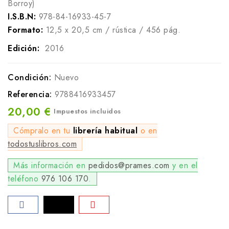
Borroy)
I.S.B.N:
978-84-16933-45-7
Formato:
12,5 x 20,5 cm / rústica / 456 pág.
Edición:
2016
Condición:
Nuevo
Referencia:
9788416933457
20,00 €
Impuestos incluidos
Cómpralo en tu
librería habitual
o en
todostuslibros.com
Más información en
pedidos@prames.com
y en el
teléfono
976 106 170
.