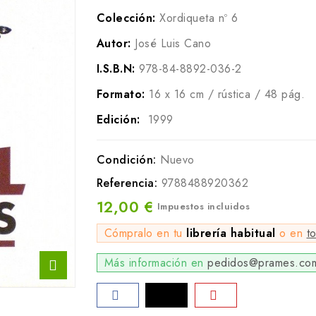
Colección:
Xordiqueta nº 6
Autor:
José Luis Cano
I.S.B.N:
978-84-8892-036-2
Formato:
16 x 16 cm / rústica / 48 pág.
Edición:
1999
Condición:
Nuevo
Referencia:
9788488920362
12,00 €
Impuestos incluidos
Cómpralo en tu
librería habitual
o en
t
Más información en
pedidos@prames.co