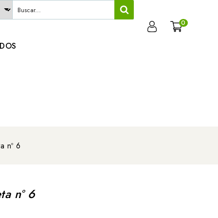
0
ADOS
a nº 6
ta nº 6