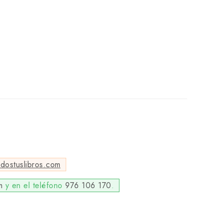
odostuslibros.com
m
y en el teléfono
976 106 170
.