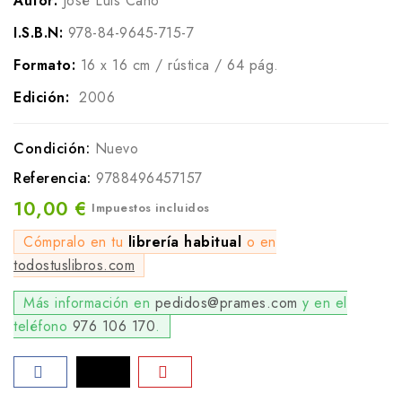
Autor:
José Luis Cano
I.S.B.N:
978-84-9645-715-7
Formato:
16 x 16 cm / rústica / 64 pág.
Edición:
2006
Condición:
Nuevo
Referencia:
9788496457157
10,00 €
Impuestos incluidos
Cómpralo en tu
librería habitual
o en
todostuslibros.com
Más información en
pedidos@prames.com
y en el
teléfono
976 106 170
.