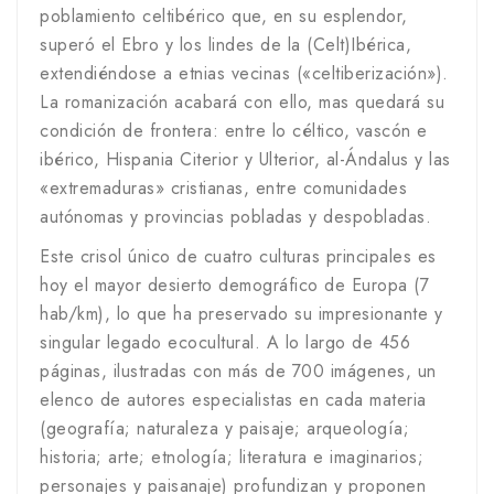
poblamiento celtibérico que, en su esplendor,
superó el Ebro y los lindes de la (Celt)Ibérica,
extendiéndose a etnias vecinas («celtiberización»).
La romanización acabará con ello, mas quedará su
condición de frontera: entre lo céltico, vascón e
ibérico, Hispania Citerior y Ulterior, al-Ándalus y las
«extremaduras» cristianas, entre comunidades
autónomas y provincias pobladas y despobladas.
Este crisol único de cuatro culturas principales es
hoy el mayor desierto demográfico de Europa (7
hab/km), lo que ha preservado su impresionante y
singular legado ecocultural. A lo largo de 456
páginas, ilustradas con más de 700 imágenes, un
elenco de autores especialistas en cada materia
(geografía; naturaleza y paisaje; arqueología;
historia; arte; etnología; literatura e imaginarios;
personajes y paisanaje) profundizan y proponen