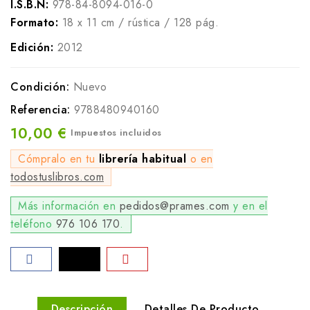
I.S.B.N:
978-84-8094-016-0
Formato:
18 x 11 cm / rústica / 128 pág.
Edición:
2012
Condición:
Nuevo
Referencia:
9788480940160
10,00 €
Impuestos incluidos
Cómpralo en tu
librería habitual
o en
todostuslibros.com
Más información en
pedidos@prames.com
y en el
teléfono
976 106 170
.
Descripción
Detalles De Producto