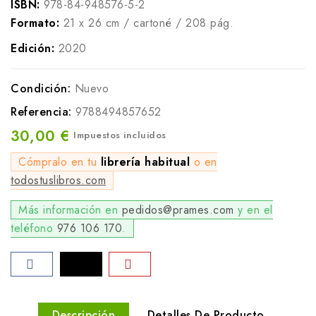
ISBN:
978-84-948576-5-2
Formato:
21 x 26 cm / cartoné / 208 pág.
Edición:
2020
Condición:
Nuevo
Referencia:
9788494857652
30,00 €
Impuestos incluidos
Cómpralo en tu
librería habitual
o en
todostuslibros.com
Más información en
pedidos@prames.com
y en el
teléfono
976 106 170
.
Descripción
Detalles De Producto