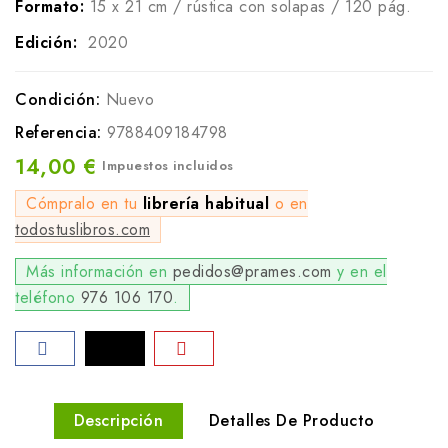
Formato:
15 x 21 cm / rústica con solapas / 120 pág.
Edición:
2020
Condición:
Nuevo
Referencia:
9788409184798
14,00 €
Impuestos incluidos
Cómpralo en tu
librería habitual
o en
todostuslibros.com
Más información en
pedidos@prames.com
y en el
teléfono
976 106 170
.
Descripción
Detalles De Producto